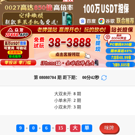
第
08080704
期 距下期：
00
分
42
秒
大双
未开:
8
期
小单
未开:
2
期
小双
未开:
3
期
9
0
6
15
大
单
咪牌
+
+
=
-