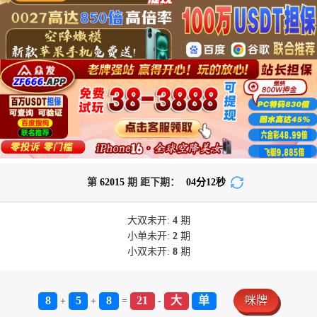
第
62015
期 距下期：
04
分
12
秒
大双
未开:
4
期
小单
未开:
2
期
小双
未开:
8
期
8
5
8
21
大
单
咪牌
+
+
=
-